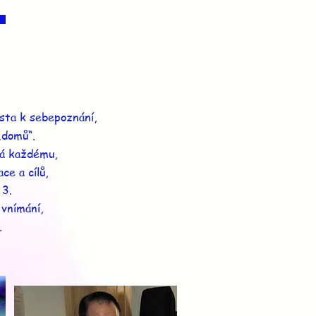
sta k sebepoznání,
„domů“.
ná každému,
ce a cílů,
L 3.
 vnímání,
.