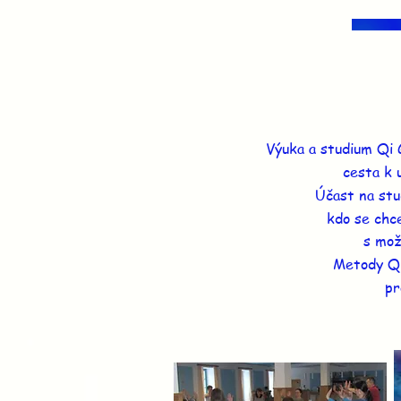
Výuka a studium Qi 
cesta k 
Účast na st
kdo se chce
s mož
Metody Qi
pr