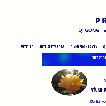
P
QI GONG
O
VÍTEJTE
AKTUALITY 2026
O MNĚ/KONTAKTY
Q
"NĚKDY S
s
výuka 
D
alší r