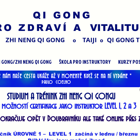
QI GONG
RO ZDRAVÍ
A VITALITU
ZHI NENG QI GONG
TAIJI
QI GONG T
O
O
I GONG/ZHI NENG QI GONG
ŠKOLA PRO INSTRUKTORY
KURZY POS
E NÁM NAŠE CESTA UKÁŽE AŽ V MOMENTĚ KDYŽ SE NA NÍ VYDÁME "
PAULO COELHO
STUDIUM A TRÉNINK ZHI NENG QI GONGU
 možností certifikace jako instruktor LEVEL 1, 2 a 3
pokračuje
opět v Doubravníku ale také online
přes
očník
ÚROVNĚ 1 – LEVEL 1
začíná v lednu / březnu