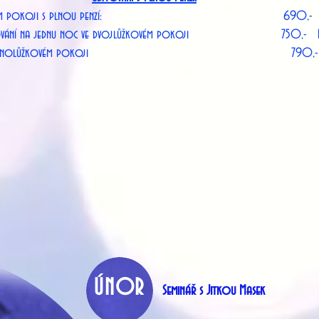
ůžkovém pokoji s plnou penzí: 690,- K
ytování na jednu noc ve dvojlůžkovém pokoji 750,
m pokoji 790,- Kč /den .... jedna 
ÚNOR
Seminář s Jitkou Masek