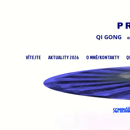
P
QI GONG
O
VÍTEJTE
AKTUALITY 2026
O MNĚ/KONTAKTY
Q
PŘEHLED S
seminář