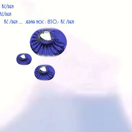
č/den
- Kč/den
noc : 850,- Kč /den