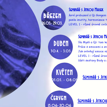
Seminář s Jitkou Masek
březen
arní probuzení s Qi Gongem 
J
posila imutity, harmonizace t
26.03.- 29.03.
LEVEL 1 - různé úrovně cvi
Seminář s Jitkou M
íla Mysli a Qi: tam 
DUBEN
S
Práce s emocemi a zv
Jak ovlivňují emoce ná
30.4. - 3.05.
LEVEL 1 - různé úrov
části sestavy Body 
KVĚTEN
Seminář s Ji
05.05. - 08.05.
červen
Seminář s Jitko
15.06- 20.06