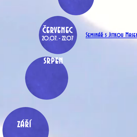
červenec
Seminář s Jitkou Mas
20.07. - 22.07
srpen
září