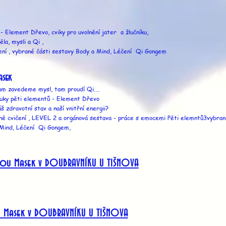
- Element Dřevo, cviky pro uvolnění jater a žlučníku,
ěla, mysli a Qi ,
čení , vybrané části sestavy Body a Mind, Léčení Qi Gongem
asek
kam zavedeme mysl, tam proudí Qi....
uky pěti elementů - Element Dřevo
š zdravotní stav a naší vnitřní energii?
ně cvičení , LEVEL 2 a orgánová sestava - práce s emocemi Pěti elemntů3vybra
a Mind, Léčení Qi Gongem,
tkou Masek v DOUBRAVNÍKU U TIŠNOVA
u Masek v DOUBRAVNÍKU U TIŠNOVA