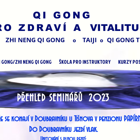
QI GONG
RO ZDRAVÍ
A VITALITU
ZHI NENG QI GONG
TAIJI
QI GONG T
O
O
I GONG/ZHI NENG QI GONG
ŠKOLA PRO INSTRUKTORY
KURZY POS
EMINÁŘŮ 2023
e se konají v Doubravníku u Tišnova v penzionu PAPÍRN
Do Doubravníku jezdí vlak.
Ubytování s plnou penzí: