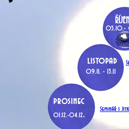
ŘÍJE
05.10.-
listopad
S
09.11. - 13.11
prosinec
Seminář s Ji
.
01.12.-04.12