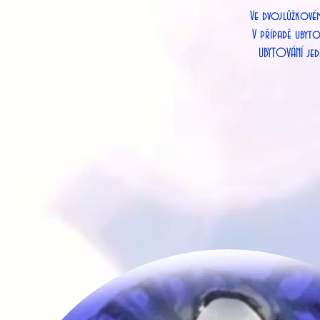
Ve dvojl
V případě ub
UBYTOVÁNÍ jednolůžkové