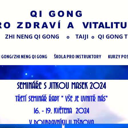
QI GONG
RO ZDRAVÍ
A VITALITU
ZHI NENG QI GONG
TAIJI
QI GONG T
O
O
I GONG/ZHI NENG QI GONG
ŠKOLA PRO INSTRUKTORY
KURZY POS
SEMINÁŘE S JITKOU MASEK 2024
TŘETÍ SEMINÁŘ ŘADY " VŠE JE UVNITŘ NÁS"
16. - 19. KVĚTENA 2024
V DOUBRAVNÍKU U TIŠNOVA