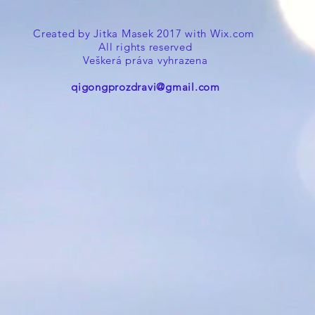
Created by Jitka Masek 2017 with
Wix.com
All rights reserved
Veškerá práva vyhrazena
qigongprozdravi@gmail.com