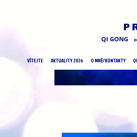
P
QI GONG
O
VÍTEJTE
AKTUALITY 2026
O MNĚ/KONTAKTY
Q